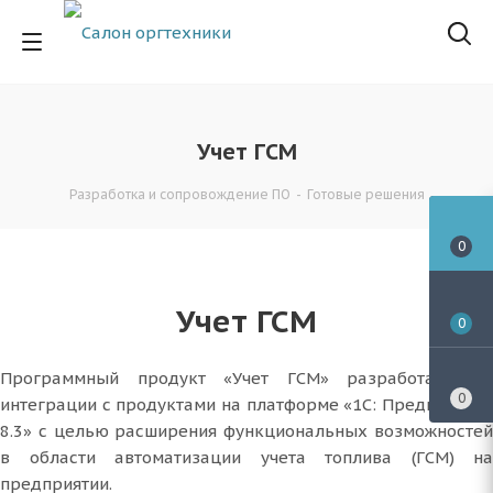
Учет ГСМ
Разработка и сопровождение ПО
-
Готовые решения
0
Учет ГСМ
0
Программный продукт «Учет ГСМ» разработан для
0
интеграции с продуктами на платформе «1С: Предприятие
8.3» с целью расширения функциональных возможностей
в области автоматизации учета топлива (ГСМ) на
предприятии.