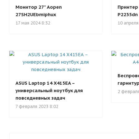
Монитор 27" Aopen
Принтер 
27SH2UEbmiphux
P2235dn
17 мая 2024 8:32
10 апреля
Беспров
ASUS Laptop 14 X415EA –
гарнитур
универсальный ноутбук для
2 февраля
повседневных задач
7 февраля 2023 8:02