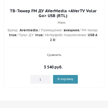
ТВ-Тюнер FM ДУ AVerMedia <AVerTV Volar
Go> USB (RTL)
Мало
Бренд:
Avermedia
/ Размещение:
внешнее
/ FM-тюнер:
true
/ Пульт ДУ:
true
/ Интерфейс подключения:
USB A
2.0
/
Сравнить
3 540
руб.
В корзину