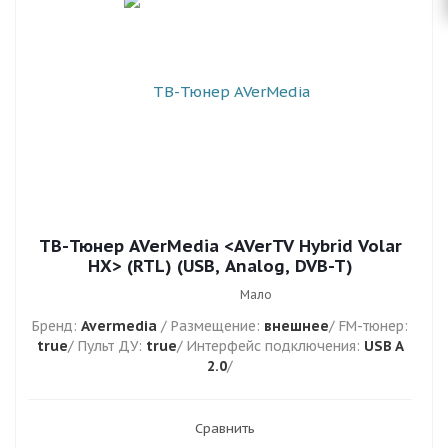
ТВ-Тюнер AVerMedia <AVerTV Hybrid Volar
HX> (RTL) (USB, Analog, DVB-T)
Мало
Бренд:
Avermedia
/ Размещение:
внешнее
/ FM-тюнер:
true
/ Пульт ДУ:
true
/ Интерфейс подключения:
USB A
2.0
/
Сравнить