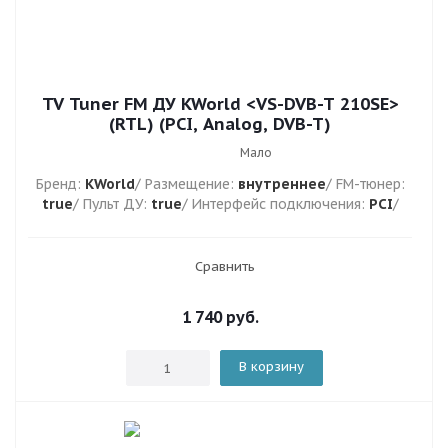
TV Tuner FM ДУ KWorld <VS-DVB-T 210SE>
(RTL) (PCI, Analog, DVB-T)
Мало
Бренд:
KWorld
/ Размещение:
внутреннее
/ FM-тюнер:
true
/ Пульт ДУ:
true
/ Интерфейс подключения:
PCI
/
Сравнить
1 740
руб.
В корзину