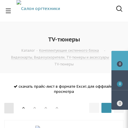
TV-тюнеры
Каталог
-
Комплектующие системного блока
-
Видеокарты, Видеоускорители, TV-тюнеры и аксессуары
-
0
TV-тюнеры
0
скачать прайс-лист в формате Excel для оффлайн-
просмотра
0