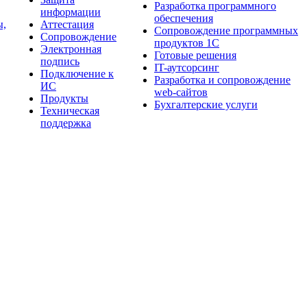
Разработка программного
информации
обеспечения
ы,
Аттестация
Сопровождение программных
Сопровождение
продуктов 1С
Электронная
Готовые решения
подпись
IT-аутсорсинг
Подключение к
Разработка и сопровождение
ИС
web-сайтов
Продукты
Бухгалтерские услуги
Техническая
поддержка