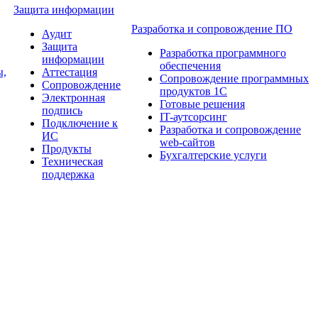
Защита информации
Разработка и сопровождение ПО
Аудит
Защита
Разработка программного
информации
обеспечения
ы,
Аттестация
Сопровождение программных
Сопровождение
продуктов 1С
Электронная
Готовые решения
подпись
IT-аутсорсинг
Подключение к
Разработка и сопровождение
ИС
web-сайтов
Продукты
Бухгалтерские услуги
Техническая
поддержка