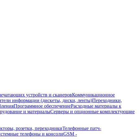
печатающих устройств и сканеров
Коммуникационное
тели информации (дискеты, диски, ленты)
Переходники,
бления
Программное обеспечение
Расходные материалы к
орудование и материалы
Серверы и опционные комплектующие
кторы, розетки, переходники
Телефонные патч-
стемные телефоны и консоли
GSM -