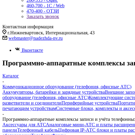
260-555 - Офис
460-700 - 1C / Web
470-400 - ОТЗИ
Заказать звонок
Контактная информация
г.Нижневартовск, Интернациональная, 43
webmaster@nadezhda-nv.ru
Вконтакте
Программно-аппаратные комплексы зап
Каталог
-
Коммуникационное оборудование (телефония, офисные АТС)
Аккумуляторы, батарейки и зарядные устройства
Внешние запо
оборудование (телефония, офисные АТС)
Комплектующие систе
разветвители и соединители
Периферийные устройства
Портати
печатающим устройствам
Системные блоки, комплекты и аксес
-
Программно-аппаратные комплексы записи и учёта телефонны
Аксессуары для АТС
Аналоговые мини-АТС и платы расширен
панели
Телефонный кабель
Цифровая IP-АТС блоки и платы ра