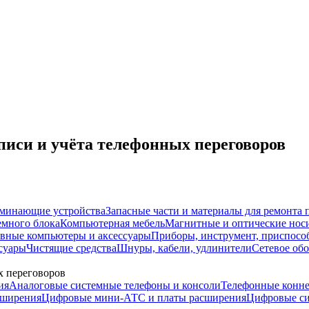
иси и учёта телефонных переговоров
минающие устройства
Запасные части и материалы для ремонта 
много блока
Компьютерная мебель
Магнитные и оптические носи
вные компьютеры и аксессуары
Приборы, инструмент, приспосо
суары
Чистящие средства
Шнуры, кабели, удлинители
Сетевое об
х переговоров
ия
Аналоговые системные телефоны и консоли
Телефонные конне
сширения
Цифровые мини-АТС и платы расширения
Цифровые си